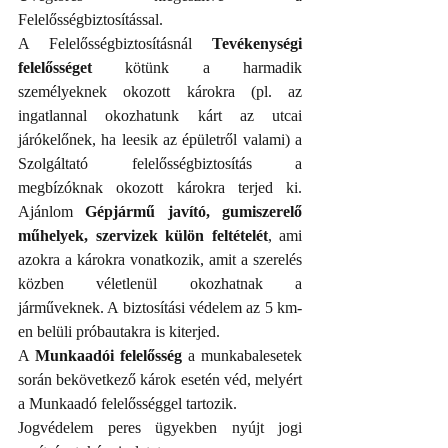
Felelősségbiztosítással.
A Felelősségbiztosításnál
 Tevékenységi 
felelősséget
 kötünk a harmadik 
személyeknek okozott károkra (pl. az 
ingatlannal okozhatunk kárt az utcai 
járókelőnek, ha leesik az épületről valami) a 
Szolgáltató felelősségbiztosítás a 
megbízóknak okozott károkra terjed ki. 
Ajánlom 
Gépjármű javító, gumiszerelő 
műhelyek, szervizek külön feltételét
, ami 
azokra a károkra vonatkozik, amit a szerelés 
közben véletlenül okozhatnak a 
járműveknek. A biztosítási védelem az 5 km-
en belüli próbautakra is kiterjed.
A 
Munkaadói felelősség
 a munkabalesetek 
során bekövetkező károk esetén véd, melyért 
a Munkaadó felelősséggel tartozik.
Jogvédelem peres ügyekben nyújt jogi 