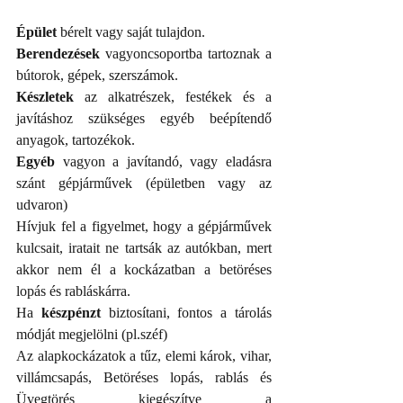
Épület
 bérelt vagy saját tulajdon.  
Berendezések 
vagyoncsoportba tartoznak a 
bútorok, gépek, szerszámok.
Készletek 
az alkatrészek, festékek és a 
javításhoz szükséges egyéb beépítendő 
anyagok, tartozékok.
Egyéb 
vagyon a javítandó, vagy eladásra 
szánt gépjárművek (épületben vagy az 
udvaron)
Hívjuk fel a figyelmet, hogy a gépjárművek 
kulcsait, iratait ne tartsák az autókban, mert 
akkor nem él a kockázatban a betöréses 
lopás és rabláskárra. 
Ha 
készpénzt
 biztosítani, fontos a tárolás 
módját megjelölni (pl.széf)
Az alapkockázatok a tűz, elemi károk, vihar, 
villámcsapás, Betöréses lopás, rablás és 
Üvegtörés kiegészítve a 