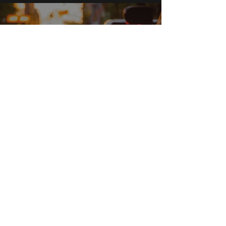
cegesbiztositas.com@gmail.com
+36 20 451 9946