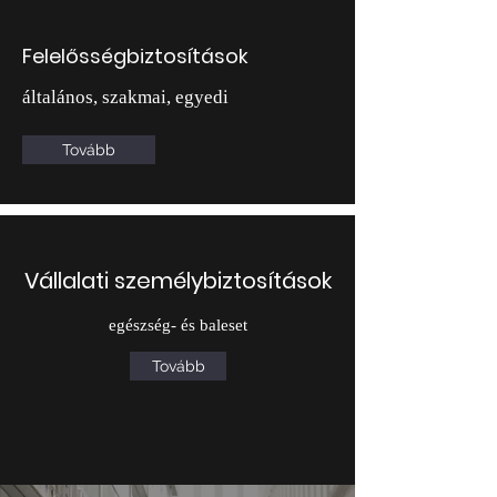
Felelősségbiztosítások
általános, szakmai, egyedi
Tovább
Vállalati személybiztosítások
egészség- és baleset
Tovább