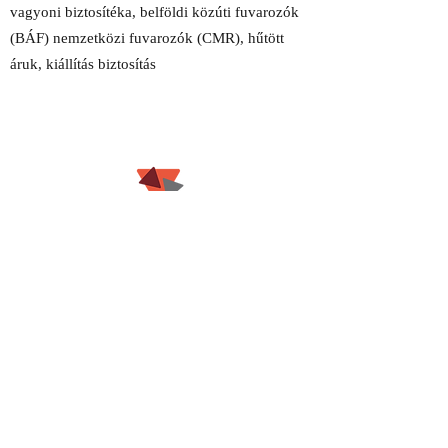
vagyoni biztosítéka, belföldi közúti fuvarozók
(BÁF) nemzetközi fuvarozók (CMR), hűtött
áruk, kiállítás biztosítás
Drón
Drón által okozott károk, és üzemeltetéssel
kapcsolatos jogsérelmek